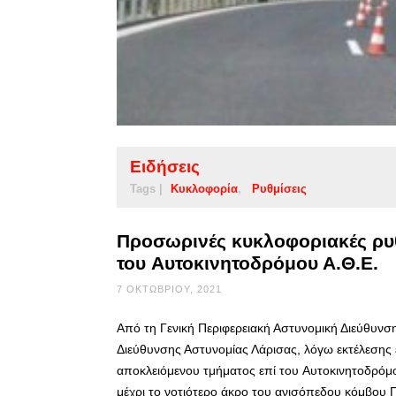
Ειδήσεις
Tags |
Κυκλοφορία
Ρυθμίσεις
Προσωρινές κυκλοφοριακές ρυθ
του Aυτοκινητοδρόμου Α.Θ.Ε.
7 ΟΚΤΩΒΡΊΟΥ, 2021
Από τη Γενική Περιφερειακή Αστυνομική Διεύθυνσ
Διεύθυνσης Αστυνομίας Λάρισας, λόγω εκτέλεση
αποκλειόμενου τμήματος επί του Aυτοκινητοδρόμ
μέχρι το νοτιότερο άκρο του ανισόπεδου κόμβου