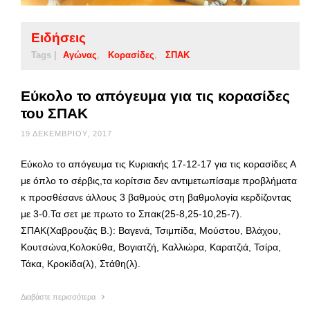
Ειδήσεις
Tags |
Αγώνας
Κορασίδες
ΣΠΑΚ
Εύκολο το απόγευμα για τις κορασίδες
του ΣΠΑΚ
19 ΔΕΚΕΜΒΡΊΟΥ, 2017
Εύκολο το απόγευμα τις Κυριακής 17-12-17 για τις κορασίδες Α
με όπλο το σέρβις,τα κορίτσια δεν αντιμετωπίσαμε προβλήματα
κ προσθέσανε άλλους 3 βαθμούς στη βαθμολογία κερδίζοντας
με 3-0.Τα σετ με πρωτο το Σπακ(25-8,25-10,25-7).
ΣΠΑΚ(Χαβρουζάς Β.): Βαγενά, Τσιμπίδα, Μούστου, Βλάχου,
Κουτσώνα,Κολοκύθα, Βογιατζή, Καλλιώρα, Καρατζιά, Τσίρα,
Τάκα, Κροκίδα(λ), Στάθη(λ).
Διαβάστε περισσότερα