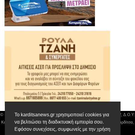
Το karditsanews.gr χρησιμοποιεί cookies για
© Karditsa News | Διακριτικός Τίτλος: Orion Media, ΑΦΜ: 043750542, Δ.Ο.Υ:
να βελτιώσει τη διαδικτυακή εμπειρία σου.
Καρδίτσας, Αρ. Γεμή: 018804431000, Δ/νση: Διάκου 10 τ.κ 43132 Καρδίτσα,
Εφόσον συνεχίσεις, συμφωνείς με την χρήση
Τηλ: 24410 42500, email:
news@karditsanews.gr.