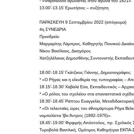
* «Φαρσαλινοί αγωνιστές στον αγώνα του 1821».
13.00’-13.15’ Ερωτήσεις – συζήτηση
ΠΑΡΑΣΚΕΥΗ 9 Σεπτεμβρίου 2022 (απόγευμα)
4η ΣΥΝΕΔΡΙΑ
Προεδρείο:
Μαργαρίτης Λάμπρος, Καθηγητής Ποινικού Δικαί
Νίκου Βασίλειος, Δικηγόρος
Χατζηλέλεκας Δημοσθένης,Συντονιστής Εκπαιδευ
18.00’-18.15’ Γκάτζικος Γιάννης, Δημοσιογράφος:
* «Ο Ρήγας και η ελευθερία της τυπογραφίας – Α
18.15’-18.30’ Χαβαλέ Εύα, Εκπαιδευτικός – Αρχαι
* «Ο ρόλος του σχολείου στα επαναστατικά σχέδι
18.30’-18.45’ Ράπτου Ευαγγελία, Μεταδιδακτορική
* «Οι τελευταίες ώρες του εθνομάρτυρα Ρήγα Βελε
νομπελίστα Ίβο Άντριτς (1892-1975)».
18.45’-19.00’ Φιρφιρής Απόστολος, πρ. Σχολικ
Τυροβολά Βασιλική, Ομότιμος Καθηγήτρια ΕΚΠΑ