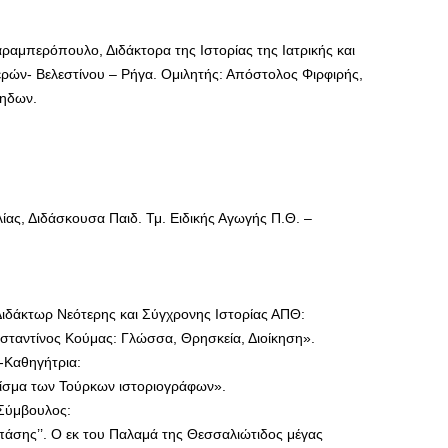
αραμπερόπουλο, Διδάκτορα της Ιστορίας της Ιατρικής και
ρών- Βελεστίνου – Ρήγα. Ομιλητής: Απόστολος Φιρφιρής,
νηδων.
ίας, Διδάσκουσα Παιδ. Τμ. Ειδικής Αγωγής Π.Θ. –
Διδάκτωρ Νεότερης και Σύγχρονης Ιστορίας ΑΠΘ:
σταντίνος Κούμας: Γλώσσα, Θρησκεία, Διοίκηση».
-Καθηγήτρια:
ρίσμα των Τούρκων ιστοριογράφων».
 Σύμβουλος:
πάσης’’. Ο εκ του Παλαμά της Θεσσαλιώτιδος μέγας