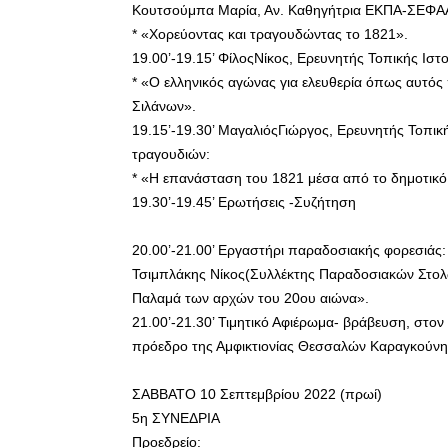
Κουτσούμπα Μαρία, Αν. Καθηγήτρια ΕΚΠΑ-ΣΕΦΑ
* «Χορεύοντας και τραγουδώντας το 1821».
19.00’-19.15’ ΦίλοςΝίκος, Ερευνητής Τοπικής Ιστο
* «Ο ελληνικός αγώνας για ελευθερία όπως αυτός
Σιλάνων».
19.15’-19.30’ ΜαγαλιόςΓιώργος, Ερευνητής Τοπι
τραγουδιών:
* «Η επανάσταση του 1821 μέσα από το δημοτικό
19.30’-19.45’ Ερωτήσεις -Συζήτηση
20.00’-21.00’ Εργαστήρι παραδοσιακής φορεσιάς:
Τσιμπλάκης Νίκος(Συλλέκτης Παραδοσιακών Στολ
Παλαμά των αρχών του 20ου αιώνα».
21.00’-21.30’ Τιμητικό Αφιέρωμα- βράβευση, στο
πρόεδρο της Αμφικτιονίας Θεσσαλών Καραγκούν
ΣΑΒΒΑΤΟ 10 Σεπτεμβρίου 2022 (πρωί)
5η ΣΥΝΕΔΡΙΑ
Προεδρείο: