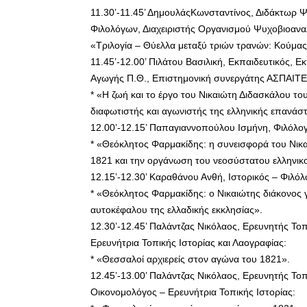
11.30’-11.45’ ΔημουλάςΚωνσταντίνος, Διδάκτωρ Ψ
Φιλολόγων, Διαχειριστής Οργανισμού Ψυχοβιοαν
«Τριλογία – Θύελλα μεταξύ τριών τρανών: Κούμα
11.45’-12.00’ Πιλάτου Βασιλική, Εκπαιδευτικός, Ε
Αγωγής Π.Θ., Επιστημονική συνεργάτης ΑΣΠΑΙΤΕ
* «Η ζωή και το έργο του Νικαιώτη Διδασκάλου 
διαφωτιστής και αγωνιστής της ελληνικής επανάσ
12.00’-12.15’ Παπαγιαννοπούλου Ισμήνη, Φιλόλογ
* «Θεόκλητος Φαρμακίδης: η συνεισφορά του Νικα
1821 και την οργάνωση του νεοσύστατου ελληνικ
12.15’-12.30’ Καραθάνου Ανθή, Ιστορικός – Φιλόλ
* «Θεόκλητος Φαρμακίδης: ο Νικαιώτης διάκονος 
αυτοκέφαλου της ελλαδικής εκκλησίας».
12.30’-12.45’ Παλάντζας Νικόλαος, Ερευνητής Το
Ερευνήτρια Τοπικής Ιστορίας και Λαογραφίας:
* «Θεσσαλοί αρχιερείς στον αγώνα του 1821».
12.45’-13.00’ Παλάντζας Νικόλαος, Ερευνητής Τοπ
Οικονομολόγος – Ερευνήτρια Τοπικής Ιστορίας: