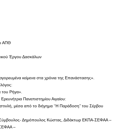
ου ΑΠΘ
τικού Έργου Δασκάλων
παγορευμένα κείμενα στα χρόνια της Επανάστασης».
ολόγος:
α του Ρήγα».
 Ερευνήτρια Πανεπιστημίου Αιγαίου:
στινλή, μέσα από το διήγημα ‘‘Η Παράδοση’’ του Σέρβου
ός Σύμβουλος- Δημόπουλος Κώστας, Διδάκτωρ ΕΚΠΑ-ΣΕΦΑΑ –
-ΣΕΦΑΑ –