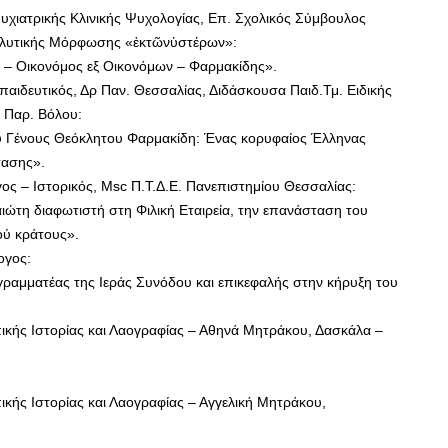
υχιατρικής Κλινικής Ψυχολογίας, Επ. Σχολικός Σύμβουλος
αλυτικής Μόρφωσης «ἐκτῶνὑστέρων»:
ς – Οικονόμος εξ Οικονόμων – Φαρμακίδης».
κπαιδευτικός, Δρ Παν. Θεσσαλίας, Διδάσκουσα Παιδ.Τμ. Ειδικής
 Παρ. Βόλου:
του Γένους Θεόκλητου Φαρμακίδη: Ένας κορυφαίος Έλληνας
τασης».
ος – Ιστορικός, Μsc Π.Τ.Δ.Ε. Πανεπιστημίου Θεσσαλίας:
ιώτη διαφωτιστή στη Φιλική Εταιρεία, την επανάσταση του
ού κράτους».
ογος:
γραμματέας της Ιεράς Συνόδου και επικεφαλής στην κήρυξη του
πικής Ιστορίας και Λαογραφίας – Αθηνά Μητράκου, Δασκάλα –
ικής Ιστορίας και Λαογραφίας – Αγγελική Μητράκου,