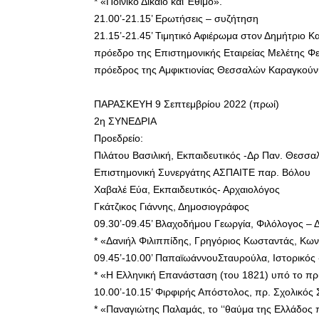
* «Ποινικό Δίκαιο και Έθιμο».
21.00’-21.15’ Ερωτήσεις – συζήτηση
21.15’-21.45’ Τιμητικό Αφιέρωμα στον Δημήτριο Κ
πρόεδρο της Επιστημονικής Εταιρείας Μελέτης Φε
πρόεδρος της Αμφικτιονίας Θεσσαλών Καραγκού
ΠΑΡΑΣΚΕΥΗ 9 Σεπτεμβρίου 2022 (πρωί)
2η ΣΥΝΕΔΡΙΑ
Προεδρείο:
Πιλάτου Βασιλική, Εκπαιδευτικός -Δρ Παν. Θεσσαλ
Επιστημονική Συνεργάτης ΑΣΠΑΙΤΕ παρ. Βόλου
Χαβαλέ Εύα, Εκπαιδευτικός- Αρχαιολόγος
Γκάτζικος Γιάννης, Δημοσιογράφος
09.30’-09.45’ Βλαχοδήμου Γεωργία, Φιλόλογος – 
* «Δανιήλ Φιλιππίδης, Γρηγόριος Κωσταντάς, Κων
09.45’-10.00’ ΠαπαϊωάννουΣταυρούλα, Ιστορικός 
* «Η Ελληνική Επανάσταση (του 1821) υπό το π
10.00’-10.15’ Φιρφιρής Απόστολος, πρ. Σχολικός
* «Παναγιώτης Παλαμάς, το ‘‘θαύμα της Ελλάδος 