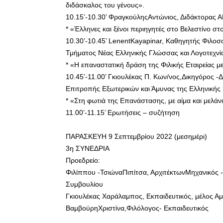
διδάσκαλος του γένους».
10.15’-10.30’ ΦραγκούληςΑντώνιος, Διδάκτορας Α
* «Έλληνες και ξένοι περιηγητές στο Βελεστίνο σ
10.30’-10.45’ LenentKayapinar, Καθηγητής Φιλο
Τμήματος Νέας Ελληνικής Γλώσσας και Λογοτεχνί
* «H επαναστατική δράση της Φιλικής Εταιρείας μ
10.45’-11.00’ Γκιουλέκας Π. Κων/νος,Δικηγόρος
Επιτροπής Εξωτερικών και Άμυνας της Ελληνικής
* «Στη φωτιά της Επανάστασης, με αίμα και μελάνι
11.00’-11.15’ Ερωτήσεις – συζήτηση
ΠΑΡΑΣΚΕΥΗ 9 Σεπτεμβρίου 2022 (μεσημέρι)
3η ΣΥΝΕΔΡΙΑ
Προεδρείο:
Φιλίππου -ΤσιώναΠιπίτσα, ΑρχιτέκτωνΜηχανικός -
Συμβουλίου
Γκιουλέκας Χαράλαμπος, Εκπαιδευτικός, μέλος Αμ
ΒαμβούρηΧριστίνα,Φιλόλογος- Εκπαιδευτικός