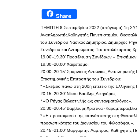
Share
ΠΕΜΠΤΗ 8 Σεπτεμβρίου 2022 (απόγευμα) 1η ΣΥΝ
ΑναπληρωτήςΚαθηγητής Πανεπιστημίου Θεσσαλία
του Συνεδρίου Νασίκας Δημήτριος, Δήμαρχος Ρήγ
Συνεδρίου και Ανταμώματος Παπαπολύκαρπος Χρήσ
19.00’-19.30’ Προσέλευση Συνέδρων – Επισήμων
19.30’-20.00’ Χαιρετισμοί
20.00’-20.15’ Σμυρναίος Αντώνιος, Αναπληρωτής
Επιστημονικής Επιτροπής του Συνεδρίου:
* «Σκέψεις πάνω στη 200ή επέτειο της Ελληνική
20.15’-20.30’ Νίκου Βασίλης,Δικηγόρος:
* «Ο Ρήγας Βελεστινλής ως συνταγματολόγος».
20.30’-20.45’ ΒαμβούρηΧριστίνα -ΚαραμπέραςΒίκτ
* «Η προετοιμασία της επανάστασης στη Θεσσαλία
προσωπικότητα του Διονυσίου του Φιλοσόφου».
20.45’-21.00’ Μαργαρίτης Λάμπρος, Καθηγητής Πο