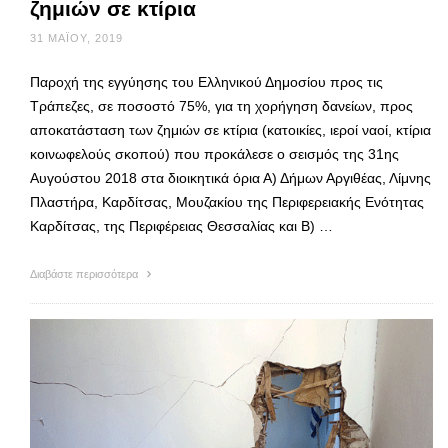
ζημιών σε κτίρια
31 ΜΑΪ́ΟΥ, 2019
Παροχή της εγγύησης του Ελληνικού Δημοσίου προς τις
Τράπεζες, σε ποσοστό 75%, για τη χορήγηση δανείων, προς
αποκατάσταση των ζημιών σε κτίρια (κατοικίες, ιεροί ναοί, κτίρια
κοινωφελούς σκοπού) που προκάλεσε ο σεισμός της 31ης
Αυγούστου 2018 στα διοικητικά όρια Α) Δήμων Αργιθέας, Λίμνης
Πλαστήρα, Καρδίτσας, Μουζακίου της Περιφερειακής Ενότητας
Καρδίτσας, της Περιφέρειας Θεσσαλίας και Β) …
Διαβάστε περισσότερα