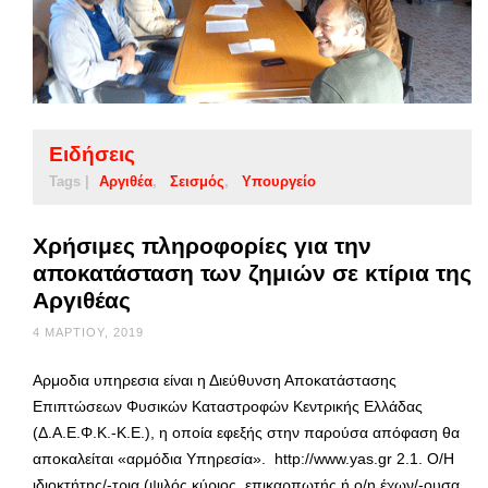
Ειδήσεις
Tags |
Αργιθέα
Σεισμός
Υπουργείο
Χρήσιμες πληροφορίες για την
αποκατάσταση των ζημιών σε κτίρια της
Αργιθέας
4 ΜΑΡΤΊΟΥ, 2019
Αρμοδια υπηρεσια είναι η Διεύθυνση Αποκατάστασης
Επιπτώσεων Φυσικών Καταστροφών Κεντρικής Ελλάδας
(Δ.Α.Ε.Φ.Κ.-Κ.Ε.), η οποία εφεξής στην παρούσα απόφαση θα
αποκαλείται «αρμόδια Υπηρεσία». http://www.yas.gr 2.1. Ο/Η
ιδιοκτήτης/-τρια (ψιλός κύριος, επικαρπωτής ή ο/η έχων/-ουσα