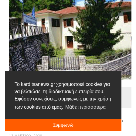
Το karditsanews.gr χρησιμοποιεί cookies για
να βελτιώσει τη διαδικτυακή εμπειρία σου.
Ειδήσεις
Εφόσον συνεχίσεις, συμφωνείς με την χρήση
Tags |
Αργιθέα
Δήμαρχοι
Συνάντηση
των cookies από εμάς.
Μάθε περισσότερα
Συνάντηση των Δημάρχων Αγράφων,
Συμφωνώ
Αργιθέας και Λίμνης Πλαστήρα
12 ΜΑΡΤΊΟΥ, 2020