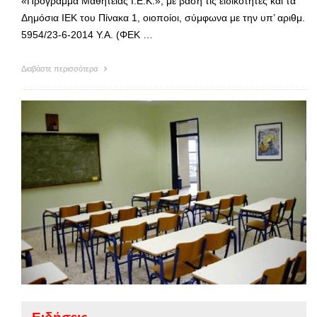
«Πρόγραμμα Μαθητείας Ι.Ε.Κ.», με βάση τις ειδικότητες και τα
Δημόσια ΙΕΚ του Πίνακα 1, οιοποίοι, σύμφωνα με την υπ’ αριθμ.
5954/23-6-2014 Y.A. (ΦΕΚ …
Διαβάστε περισσότερα