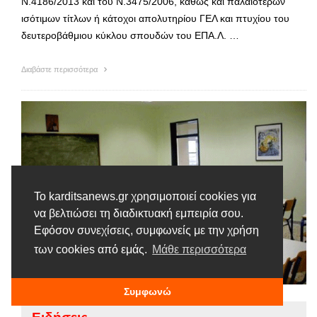
Ν.4186/2013 και του Ν.3475/2006, καθώς και παλαιότερων
ισότιμων τίτλων ή κάτοχοι απολυτηρίου ΓΕΛ και πτυχίου του
δευτεροβάθμιου κύκλου σπουδών του ΕΠΑ.Λ. …
Διαβάστε περισσότερα
Το karditsanews.gr χρησιμοποιεί cookies για
να βελτιώσει τη διαδικτυακή εμπειρία σου.
Εφόσον συνεχίσεις, συμφωνείς με την χρήση
των cookies από εμάς.
Μάθε περισσότερα
Συμφωνώ