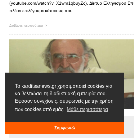
(youtube.com/watch?v=X1wm1qbuyZc), Δίκτυο Ελληνισμού Επί
πλέον επιλέγουμε κάποιους που …
Διαβάστε περισσότερα
Το karditsanews.gr χρησιμοποιεί cookies για
να βελτιώσει τη διαδικτυακή εμπειρία σου.
Εφόσον συνεχίσεις, συμφωνείς με την χρήση
των cookies από εμάς.
Μάθε περισσότερα
Ειδήσεις
Συμφωνώ
Tags |
Βασιλάκος
Εμβόλια