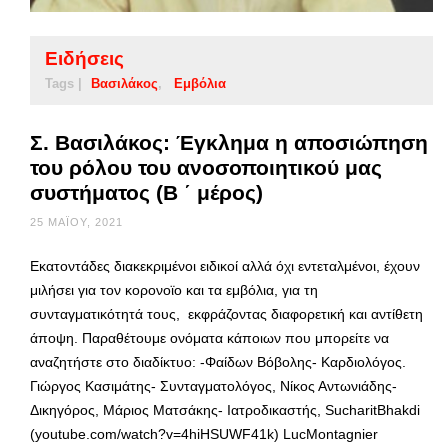
Ειδήσεις
Tags |
Βασιλάκος
Εμβόλια
Σ. Βασιλάκος: Έγκλημα η αποσιώπηση
του ρόλου του ανοσοποιητικού μας
συστήματος (Β ΄ μέρος)
25 ΜΑΪ́ΟΥ, 2021
Εκατοντάδες διακεκριμένοι ειδικοί αλλά όχι εντεταλμένοι, έχουν
μιλήσει για τον κορονοϊο και τα εμβόλια, για τη
συνταγματικότητά τους, εκφράζοντας διαφορετική και αντίθετη
άποψη. Παραθέτουμε ονόματα κάποιων που μπορείτε να
αναζητήστε στο διαδίκτυο: -Φαίδων Βόβολης- Καρδιολόγος.
Γιώργος Κασιμάτης- Συνταγματολόγος, Νίκος Αντωνιάδης-
Δικηγόρος, Μάριος Ματσάκης- Ιατροδικαστής, SucharitBhakdi
(youtube.com/watch?v=4hiHSUWF41k) LucMontagnier