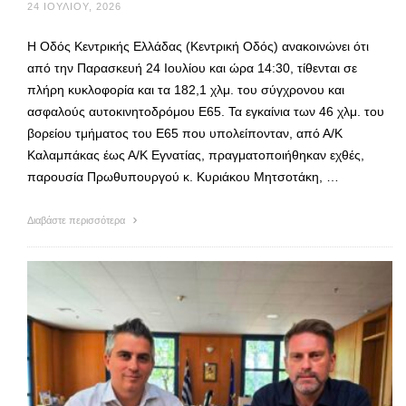
24 ΙΟΥΛΊΟΥ, 2026
Η Οδός Κεντρικής Ελλάδας (Κεντρική Οδός) ανακοινώνει ότι
από την Παρασκευή 24 Ιουλίου και ώρα 14:30, τίθενται σε
πλήρη κυκλοφορία και τα 182,1 χλμ. του σύγχρονου και
ασφαλούς αυτοκινητοδρόμου Ε65. Τα εγκαίνια των 46 χλμ. του
βορείου τμήματος του Ε65 που υπολείπονταν, από Α/Κ
Καλαμπάκας έως Α/Κ Εγνατίας, πραγματοποιήθηκαν εχθές,
παρουσία Πρωθυπουργού κ. Κυριάκου Μητσοτάκη, …
Διαβάστε περισσότερα