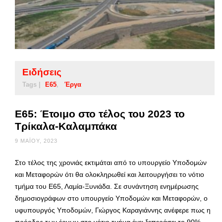
Ειδήσεις
Tags |
Ε65
Έργα
Ε65: Έτοιμο στο τέλος του 2023 το
Τρίκαλα-Καλαμπάκα
9 ΜΑΪ́ΟΥ, 2023
Στο τέλος της χρονιάς εκτιμάται από το υπουργείο Υποδομών
και Μεταφορών ότι θα ολοκληρωθεί και λειτουργήσει το νότιο
τμήμα του Ε65, Λαμία-Ξυνιάδα. Σε συνάντηση ενημέρωσης
δημοσιογράφων στο υπουργείο Υποδομών και Μεταφορών, ο
υφυπουργός Υποδομών, Γιώργος Καραγιάννης ανέφερε πως η
πρόοδος των έργων στο νότιο τμήμα έχει ξεπεράσει το 90%.