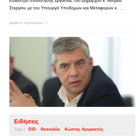
επίκεντρο συνάντησης εργασίας του Δημάρχου κ. Ανδρέα
Στεργίου με τον Υπουργό Υποδομών και Μεταφορών κ. …
Διαβάστε περισσότερα
Ειδήσεις
Tags |
Ε65
Θεσσαλία
Κώστας Αγοραστός