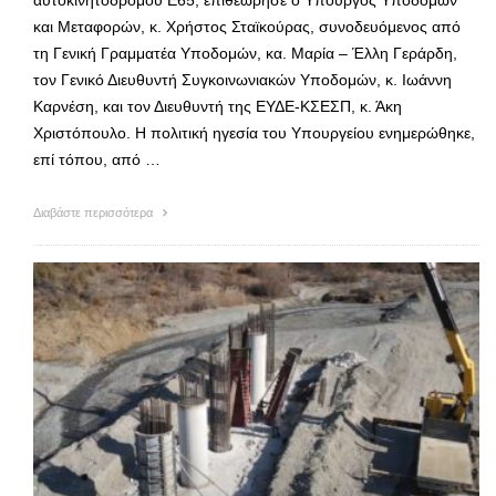
αυτοκινητόδρομου Ε65, επιθεώρησε ο Υπουργός Υποδομών
και Μεταφορών, κ. Χρήστος Σταϊκούρας, συνοδευόμενος από
τη Γενική Γραμματέα Υποδομών, κα. Μαρία – Έλλη Γεράρδη,
τον Γενικό Διευθυντή Συγκοινωνιακών Υποδομών, κ. Ιωάννη
Καρνέση, και τον Διευθυντή της ΕΥΔΕ-ΚΣΕΣΠ, κ. Άκη
Χριστόπουλο. Η πολιτική ηγεσία του Υπουργείου ενημερώθηκε,
επί τόπου, από …
Διαβάστε περισσότερα