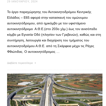
29 ΙΑΝΟΥΑΡΊΟΥ, 2024
Το έργο παραχώρησης του Αυτοκινητοδρόμου Κεντρικής
Ελλάδος – Ε65 αφορά στην κατασκευή του ομώνυμου
αυτοκινητόδρομου, από ημικόμβο με τον υφιστάμενο
αυτοκινητόδρομο Α.Θ.Ε.(στο 203ο χλμ.) έως τον ανισόπεδο
κόμβο με Εγνατία Οδό (πλησίον των Γρεβενών), καθώς και στη
συντήρηση, λειτουργία και διαχείριση του τμήματος του
αυτοκινητοδρόμου Α.Θ.Ε. από τη Σκάρφεια μέχρι τις Ράχες
Φθιώτιδας. Ο αυτοκινητόδρομος …
Διαβάστε περισσότερα