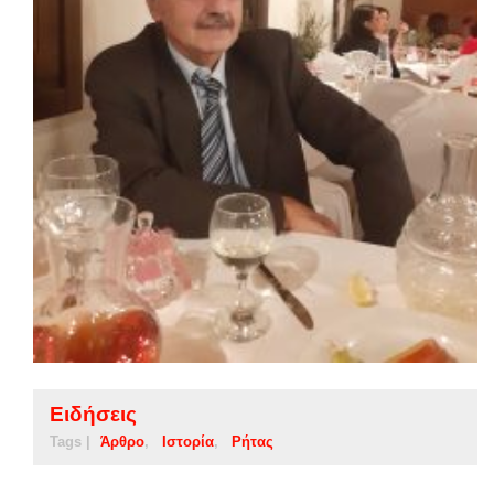
Ειδήσεις
Tags |
Άρθρο
Ιστορία
Ρήτας