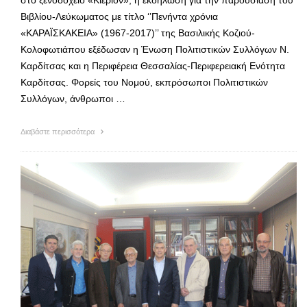
στο ξενοδοχείο «Κιέριον», η εκδήλωση για την παρουσίαση του
Βιβλίου-Λεύκωματος με τίτλο ‘’Πενήντα χρόνια
«ΚΑΡΑΪΣΚΑΚΕΙΑ» (1967-2017)’’ της Βασιλικής Κοζιού-
Κολοφωτιάπου εξέδωσαν η Ένωση Πολιτιστικών Συλλόγων Ν.
Καρδίτσας και η Περιφέρεια Θεσσαλίας-Περιφερειακή Ενότητα
Καρδίτσας. Φορείς του Νομού, εκπρόσωποι Πολιτιστικών
Συλλόγων, άνθρωποι …
Διαβάστε περισσότερα