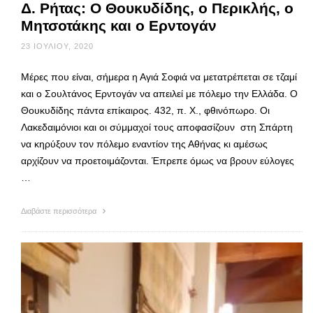
Δ. Ρήτας: Ο Θουκυδίδης, ο Περικλής, ο
Μητσοτάκης και ο Ερντογάν
23 ΙΟΥΛΊΟΥ, 2020
Μέρες που είναι, σήμερα η Αγιά Σοφιά να μετατρέπεται σε τζαμί
και ο Σουλτάνος Ερντογάν να απειλεί με πόλεμο την Ελλάδα. Ο
Θουκυδίδης πάντα επίκαιρος. 432, π. Χ., φθινόπωρο. Οι
Λακεδαιμόνιοι και οι σύμμαχοί τους αποφασίζουν στη Σπάρτη
να κηρύξουν τον πόλεμο εναντίον της Αθήνας κι αμέσως
αρχίζουν να προετοιμάζονται. Έπρεπε όμως να βρουν εύλογες
…
Διαβάστε περισσότερα