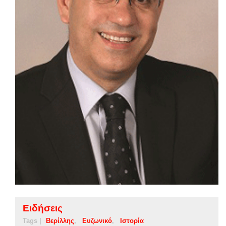
Ειδήσεις
Tags |
Βερίλλης
Ευζωνικό
Ιστορία