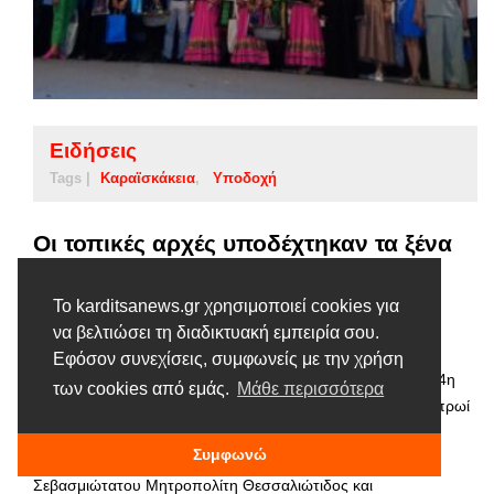
Ειδήσεις
Tags |
Καραϊσκάκεια
Υποδοχή
Οι τοπικές αρχές υποδέχτηκαν τα ξένα
χορευτικά συγκροτήματα που
συμμετέχουν στα 54α Καραϊσκάκεια
Το karditsanews.gr χρησιμοποιεί cookies για
να βελτιώσει τη διαδικτυακή εμπειρία σου.
21 ΙΟΥΝΊΟΥ, 2022
Εφόσον συνεχίσεις, συμφωνείς με την χρήση
Τα ξένα χορευτικά συγκροτήματα που συμμετέχουν στην 54η
των cookies από εμάς.
Μάθε περισσότερα
Διεθνή Γιορτή Πολιτισμού Καραϊσκάκεια υποδέχτηκαν, το πρωί
της Τρίτης 21 Ιουνίου, στο Δημοτικό Κινηματοθέατρο
Συμφωνώ
Καρδίτσας, οι τοπικές αρχές. Ο εκπρόσωπος του
Σεβασμιώτατου Μητροπολίτη Θεσσαλιώτιδος και