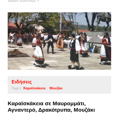
Διαβάστε περισσότερα
Ειδήσεις
Tags |
Καραϊσκάκεια
Μουζάκι
Καραϊσκάκεια σε Μαυρομμάτι,
Αγναντερό, Δρακότρυπα, Μουζάκι