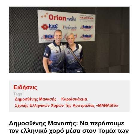
Ειδήσεις
Tags |
Δημοσθένης Μανασής
Καραϊσκάκεια
Σχολής Ελληνικών Χορών Της Αυστραλίας «MANASIS»
Δημοσθένης Μανασής: Να περάσουμε
τον ελληνικό χορό μέσα στον Τομέα των