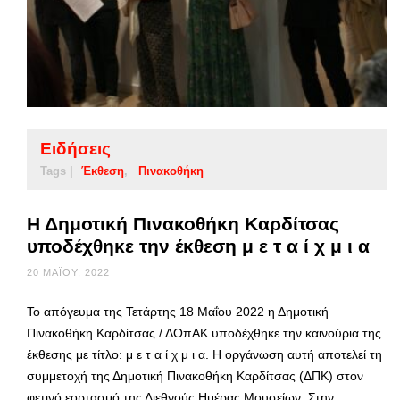
Ειδήσεις
Tags |
Έκθεση
Πινακοθήκη
Η Δημοτική Πινακοθήκη Καρδίτσας
υποδέχθηκε την έκθεση μ ε τ α ί χ μ ι α
20 ΜΑΪ́ΟΥ, 2022
Το απόγευμα της Τετάρτης 18 Μαΐου 2022 η Δημοτική
Πινακοθήκη Καρδίτσας / ΔΟπΑΚ υποδέχθηκε την καινούρια της
έκθεσης με τίτλο: μ ε τ α ί χ μ ι α. Η οργάνωση αυτή αποτελεί τη
συμμετοχή της Δημοτική Πινακοθήκη Καρδίτσας (ΔΠΚ) στον
φετινό εορτασμό της Διεθνούς Ημέρας Μουσείων. Στην