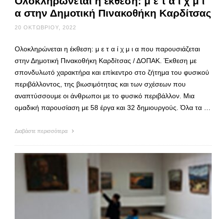
Ολοκληρώνεται η έκθεση: μ ε τ α ί χ μ ι
α στην Δημοτική Πινακοθήκη Καρδίτσας
20 ΟΚΤΩΒΡΊΟΥ, 2022
Ολοκληρώνεται η έκθεση: μ ε τ α ί χ μ ι α που παρουσιάζεται
στην Δημοτική Πινακοθήκη Καρδίτσας / ΔΟΠΑΚ. Έκθεση με
σπονδυλωτό χαρακτήρα και επίκεντρο στο ζήτημα του φυσικού
περιβάλλοντος, της βιωσιμότητας και των σχέσεων που
αναπτύσσουμε οι άνθρωποι με το φυσικό περιβάλλον. Μια
ομαδική παρουσίαση με 58 έργα και 32 δημιουργούς. Όλα τα …
Διαβάστε περισσότερα