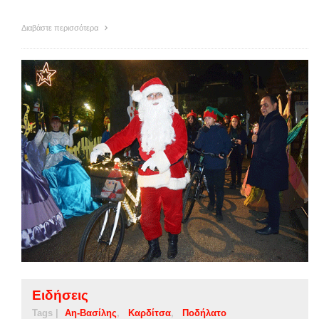
Διαβάστε περισσότερα
Ειδήσεις
Tags |
Αη-Βασίλης
Καρδίτσα
Ποδήλατο