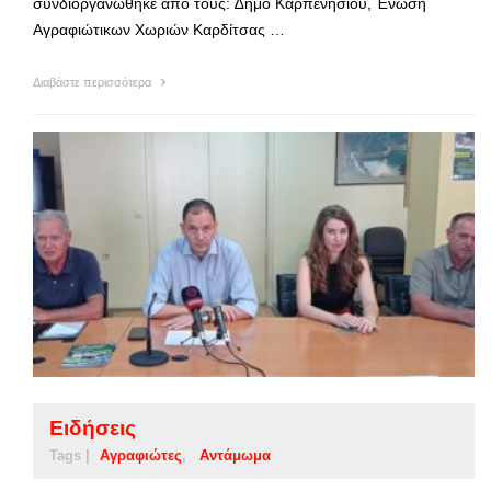
συνδιοργανώθηκε από τους: ∆ήμο Καρπενησίου, Ένωση
Αγραφιώτικων Χωριών Καρδίτσας …
Διαβάστε περισσότερα
Ειδήσεις
Tags |
Αγραφιώτες
Αντάμωμα