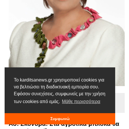
Το karditsanews.gr χρησιμοποιεί cookies για
να βελτιώσει τη διαδικτυακή εμπειρία σου.
Εφόσον συνεχίσεις, συμφωνείς με την χρήση
Ειδήσεις
των cookies από εμάς.
Μάθε περισσότερα
Tags |
Αγρότες
Μπλόκο
Σκόνδρα
Συμφωνώ
Ασ. Σκόνδρα: Στα αγροτικά μπλόκα θα