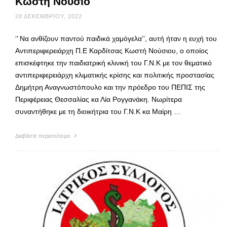
Κωστή Νούσιο
28 ΔΕΚΕΜΒΡΊΟΥ, 2022
‘’ Να ανθίζουν παντού παιδικά χαμόγελα’’, αυτή ήταν η ευχή του
Αντιπεριφερειάρχη Π.Ε Καρδίτσας Κωστή Νούσιου, ο οποίος
επισκέφτηκε την παιδιατρική κλινική του Γ.Ν.Κ με τον θεματικό
αντιπεριφερειάρχη κλιματικής κρίσης και πολιτικής προστασίας
Δημήτρη Αναγνωστόπουλο και την πρόεδρο του ΠΕΠΙΣ της
Περιφέρειας Θεσσαλίας κα Λία Ρογγανάκη. Νωρίτερα
συναντήθηκε με τη διοικήτρια του Γ.Ν.Κ κα Μαίρη …
Διαβάστε περισσότερα