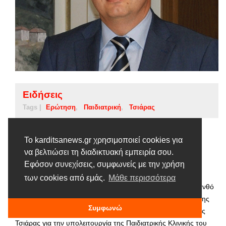
Ειδήσεις
Tags |
Ερώτηση
Παιδιατρική
Τσιάρας
Επίκαιρη Ερώτηση Κ. Τσιάρα για την
Το karditsanews.gr χρησιμοποιεί cookies για
Παιδιατρική Κλινική
να βελτιώσει τη διαδικτυακή εμπειρία σου.
Εφόσον συνεχίσεις, συμφωνείς με την χρήση
3 ΙΟΥΛΊΟΥ, 2018
των cookies από εμάς.
Μάθε περισσότερα
Επίκαιρη Ερώτηση προς τον Υπουργό Υγείας κ. Ανδρέα Ξανθό
κατέθεσε ο Βουλευτής Καρδίτσας και Γενικός Γραμματέας της
Συμφωνώ
Κοινοβουλευτικής Ομάδας της Νέας Δημοκρατίας κ. Κώστας
Τσιάρας για την υπολειτουργία της Παιδιατρικής Κλινικής του