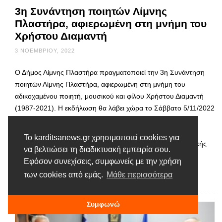
3η Συνάντηση ποιητών Λίμνης
Πλαστήρα, αφιερωμένη στη μνήμη του
Χρήστου Διαμαντή
3 ΝΟΕΜΒΡΊΟΥ, 2022
Ο Δήμος Λίμνης Πλαστήρα πραγματοποιεί την 3η Συνάντηση
ποιητών Λίμνης Πλαστήρα, αφιερωμένη στη μνήμη του
αδικοχαμένου ποιητή, μουσικού και φίλου Χρήστου Διαμαντή
(1987-2021). Η εκδήλωση θα λάβει χώρα το Σάββατο 5/11/2022
στις 17:00 στο πολιτιστικό κέντρο Φυλακτής. Ποιητές θα
παρουσιάσουν το έργο του με ανάγνωση ποιημάτων του
Το karditsanews.gr χρησιμοποιεί cookies για
(ζωντανά και βιντεοσκοπημένα), συνοδεία ζωντανής μουσικής
να βελτιώσει τη διαδικτυακή εμπειρία σου.
που είχε …
Εφόσον συνεχίσεις, συμφωνείς με την χρήση
των cookies από εμάς.
Μάθε περισσότερα
Διαβάστε περισσότερα
Συμφωνώ