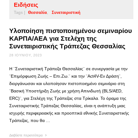
Ειδήσεις
Tags |
Θεσσαλία
Συνεταιριστική
Υλοποίηση πιστοποιημένου σεμιναρίου
ΚΑΡΠΑ/ΑΕΑ για Στελέχη της
Συνεταιριστικής Τράπεζας Θεσσαλίας
28 ΙΟΥΝΊΟΥ, 2023
Η ¨Συνεταιριστική Τράπεζα Θεσσαλίας¨ σε συνεργασία με την
¨Επιμόρφωση Ζωής – Επι.Ζω.¨ και την ¨Act4V-Εν Δράση¨,
διοργάνωσαν και υλοποίησαν πιστοποιημένο σεμινάριο στη
¨Βασική Υποστήριξη Ζωής με χρήση Απινιδωτή (BLS/AED,
ERC)¨, για Στελέχη της Τράπεζας στα Τρίκαλα. Το όραμα της
Συνεταιριστικής Τράπεζας Θεσσαλίας, είναι η ανάπτυξη μιας
ισχυρής περιφερειακής και προοπτικά εθνικής Συνεταιριστικής
Τράπεζας, που θα …
Διαβάστε περισσότερα