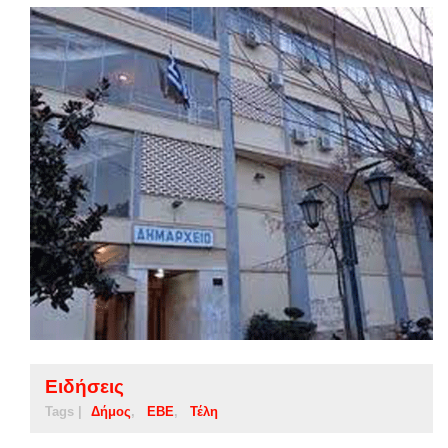
Ειδήσεις
Tags |
Δήμος
ΕΒΕ
Τέλη