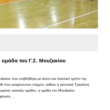
ν ομάδα του Γ.Σ. Μουζακίου
υζακίου που επιβλήθηκε με άνετο και πειστικό τρόπο της
δι που αναμένονταν ντέρμπι, καθώς η γειτονική Τρικαλινή
υλεμένες νεανικές ομάδες, η ομάδα του Μουζακίου
μφάνιση …