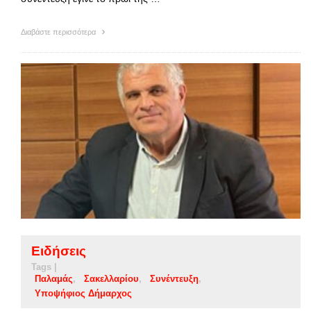
Διαβάστε περισσότερα
Ειδήσεις
Tags |
Παλαμάς
Σακελλαρίου
Συνέντευξη
Υποψήφιος Δήμαρχος