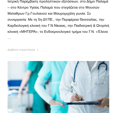
Ιατρική Παρέμβαση προληπτικών εξετάσεων, στο Δήμο Παλαμά
– στο Κέντρο Υγείας Παλαμά που στεγάζεται στο Μουσών
Μελαθρων Γρ.Γουλιανού και Μαυρομιχάλη γωνία. Σε
συνεργασία: Mε τη 5η ΔΥ.ΠΕ., την Περιφέρεια Θεσσαλίας, την
Καρδιολογική κλινική του Γ.Ν.Νίκαιας, την Παιδιατρική & Ωτορ/κή
κλινική «ΜΗΤΕΡΑ», το Ενδοκρινολογικό τμήμα του Γ.Ν. «Έλενα
…
Διαβάστε περισσότερα