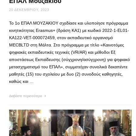
ΕΠΑΛ Μουζακίου
20 ΔΕΚΕΜΒΡΊΟΥ, 2023
To 1ο ΕΠΑΛ ΜΟΥΖΑΚΙΟΥ σχεδίασε και υλοποίησε πρόγραμμα
κινητικότητας Erasmus+ (δράση ΚΑ1) με κωδικό 2022-1-EL01-
KA122-VET-000072459, στον εκπαιδευτικό οργανισμό
MECBLTD στη Μάλτα. Στο πρόγραμμα με τίτλο «Καινοτόμες
ψηφιακές εκπαιδευτικές τεχνικές (VR/AR) και μέθοδοι Εξ
αποστάσεως Εκπαίδευσης (σύγχρονη/ασύγχρονη) για ψηφιακό
μετασχηματισμό του ΕΠΑΛ», συμμετείχαν συνολικά δεκαπέντε
μαθητές (15) του σχολείου με δυο (2) συνοδούς καθηγητές,
καθώς και …
Διαβάστε περισσότερα