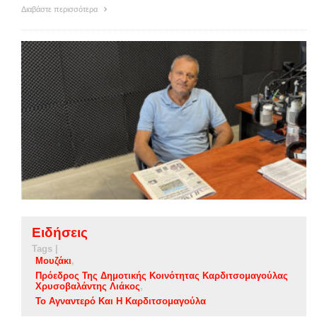
Διαβάστε περισσότερα
Ειδήσεις
Tags |
Μουζάκι
Πρόεδρος Της Δημοτικής Κοινότητας Καρδιτσομαγούλας
Χρυσοβαλάντης Λιάκος
Το Αγναντερό Και Η Καρδιτσομαγούλα